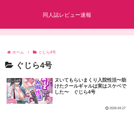
同人誌レビュー速報
ホーム
ぐじら4号
ぐじら4号
ヌいてもらいまくり入院性活〜助
ぐじら4号
けたクールギャルは実はスケベで
した〜 ぐじら4号
2026.04.27