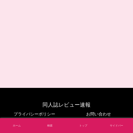
同人誌レビュー速報
プライバシーポリシー
お問い合わせ
© 2024 同人誌レビュー速報.
ホーム
検索
トップ
サイドバー