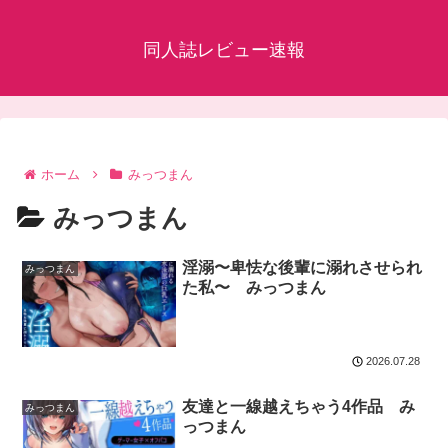
同人誌レビュー速報
ホーム
みっつまん
みっつまん
淫溺〜卑怯な後輩に溺れさせられ
みっつまん
た私〜 みっつまん
2026.07.28
友達と一線越えちゃう4作品 み
みっつまん
っつまん