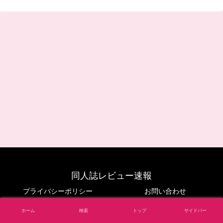
同人誌レビュー速報
プライバシーポリシー
お問い合わせ
© 2024 同人誌レビュー速報.
ホーム
検索
トップ
サイドバー