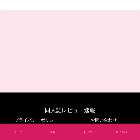
同人誌レビュー速報
プライバシーポリシー
お問い合わせ
© 2024 同人誌レビュー速報.
ホーム
検索
トップ
サイドバー