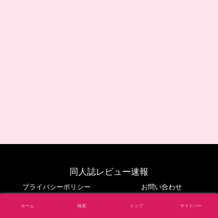
同人誌レビュー速報
プライバシーポリシー
お問い合わせ
© 2024 同人誌レビュー速報.
ホーム
検索
トップ
サイドバー