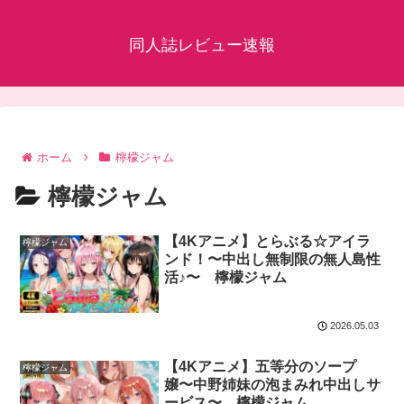
同人誌レビュー速報
ホーム
檸檬ジャム
檸檬ジャム
【4Kアニメ】とらぶる☆アイラ
檸檬ジャム
ンド！〜中出し無制限の無人島性
活♪〜 檸檬ジャム
2026.05.03
【4Kアニメ】五等分のソープ
檸檬ジャム
嬢〜中野姉妹の泡まみれ中出しサ
ービス〜 檸檬ジャム