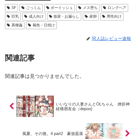
SF
ごっくん
ボーイッシュ
メス堕ち
ロングヘア
巨乳
成人向け
放尿・お漏らし
産卵
男性向け
異種姦
褐色・日焼け
同人誌レビュー速報
関連記事
関連記事は見つかりませんでした。
いいなりの人妻さんとOLちゃん 挫折神
経痛朋友会（depoo)
風夏、その後。4 part2 豪放磊落