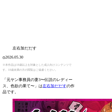
左右加だだす
2026.05.30
※本作品は18歳以上を対象とした成人向けコンテンツで
す。18歳未満の方の閲覧はご遠慮ください。
「元ヤン事務員の妻3〜伝説のレディー
ス、色欲の果て〜」は
左右加だだす
の作
品です。