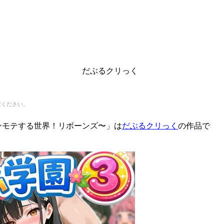
だぶるクリっく
慮ください。
ンモテする世界！リボーンズ〜」は
だぶるクリっく
の作品で