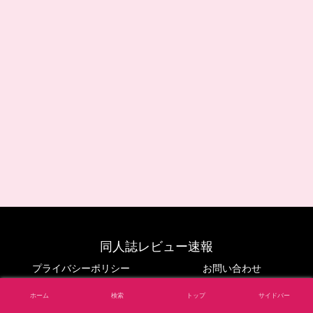
同人誌レビュー速報
プライバシーポリシー
お問い合わせ
© 2024 同人誌レビュー速報.
ホーム
検索
トップ
サイドバー