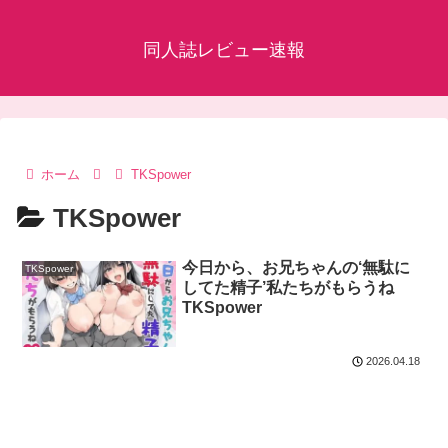
同人誌レビュー速報
ホーム
TKSpower
TKSpower
今日から、お兄ちゃんの‘無駄に
TKSpower
してた精子’私たちがもらうね
TKSpower
2026.04.18