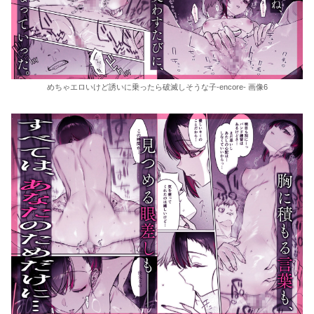
めちゃエロいけど誘いに乗ったら破滅しそうな子-encore- 画像6